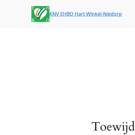
Ga
naar
KNV EHBO Hart Winkel-Niedorp
de
inhoud
Toewijd