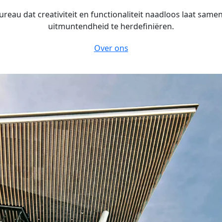
reau dat creativiteit en functionaliteit naadloos laat sam
uitmuntendheid te herdefiniëren.
Over ons