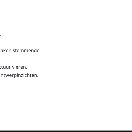
denken stemmende
ctuur vieren.
ontwerpinzichten.